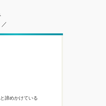
み
？／
と諦めかけている