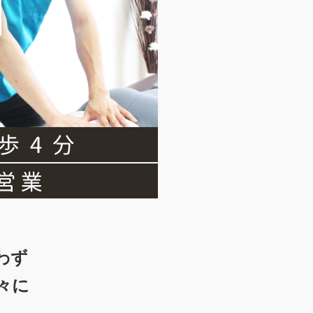
わず
々に