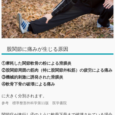
股関節に痛みが生じる原因
①摩耗した関節軟骨の粉による滑膜炎
②股関節周囲の筋肉（特に股関節外転筋）の疲労による痛み
③機械的刺激に誘発された滑膜炎
④軟骨下骨の破壊による痛み
に大きく分別されます。
参考 標準整形外科学第11版 医学書院
関節症が進行し④のように軟骨下骨まで破壊されている場合
は手術適用になります。
しかし、①〜③の原因には対処していくことが可能です。