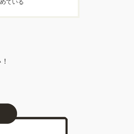
めている
い！