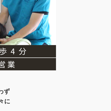
わず
々に